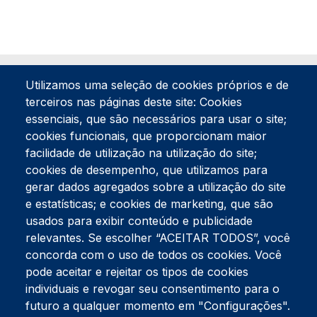
Utilizamos uma seleção de cookies próprios e de
terceiros nas páginas deste site: Cookies
essenciais, que são necessários para usar o site;
cookies funcionais, que proporcionam maior
facilidade de utilização na utilização do site;
Tel:
234 390 100
Fax:
234 390 100
cookies de desempenho, que utilizamos para
Endereço Postal
gerar dados agregados sobre a utilização do site
Apartado 42
e estatísticas; e cookies de marketing, que são
Rua Gil Eanes 31
usados para exibir conteúdo e publicidade
3834-908 Gafanha da Nazaré
relevantes. Se escolher “ACEITAR TODOS”, você
concorda com o uso de todos os cookies. Você
Estúdios
pode aceitar e rejeitar os tipos de cookies
Rua Prior Guerra
Edifício do Centro Cultural da Gafanha da Nazaré
individuais e revogar seu consentimento para o
3830-556 Gafanha da Nazaré
futuro a qualquer momento em "Configurações".