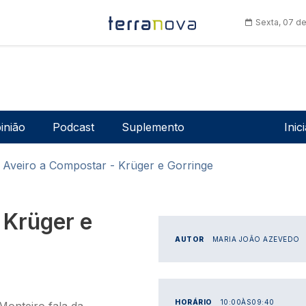
Sexta, 07 d
Men
inião
Podcast
Suplemento
Inic
Aveiro a Compostar - Krüger e Gorringe
 Krüger e
AUTOR
MARIA JOÃO AZEVEDO
HORÁRIO
10:00
ÀS
09:40