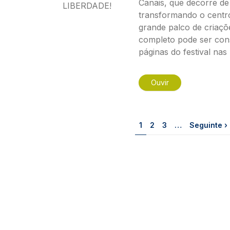
Canais, que decorre de 
transformando o centr
grande palco de criaçõ
completo pode ser consu
páginas do festival nas 
Ouvir
Paginação
Página
Página
Página
Próxima pá
1
2
3
…
Seguinte ›