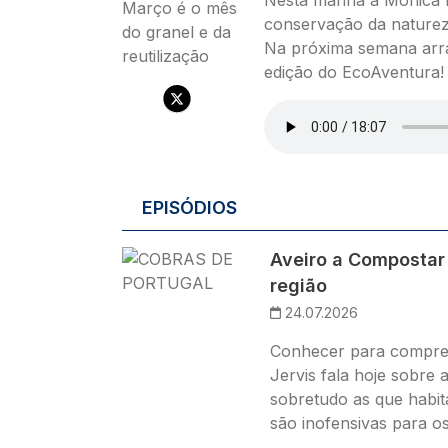
Nesta manhã a Mónica M
conservação da naturez
Na próxima semana arr
edição do EcoAventura!
Ficheiro de áudio
EPISÓDIOS
Imagem
Aveiro a Compostar
região
24.07.2026
Conhecer para compree
Jervis fala hoje sobre 
sobretudo as que habit
são inofensivas para o