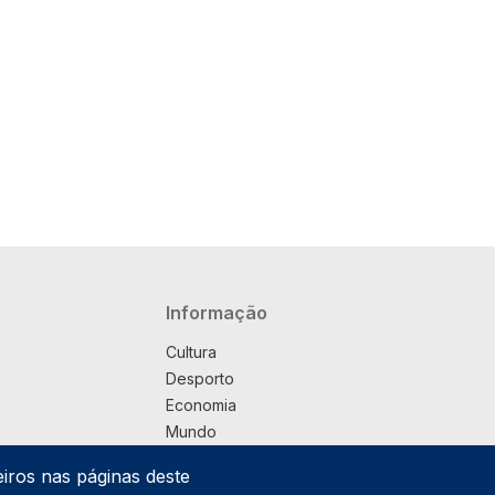
Navegação principal
Informação
Cultura
Desporto
Economia
Mundo
Música
eiros nas páginas deste
País