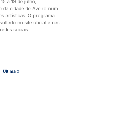
15 a 19 de julho,
o da cidade de Aveiro num
es artísticas. O programa
ltado no site oficial e nas
redes sociais.
gina
Última página
Última »