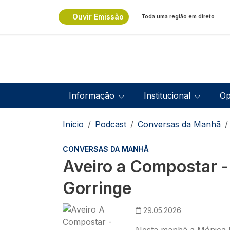
Passar para o conteúdo principal
Ouvir Emissão
Toda uma região em direto
Navegação principal
Informação
Institucional
Op
Navegação estrutural
Início
Podcast
Conversas da Manhã
CONVERSAS DA MANHÃ
Aveiro a Compostar -
Gorringe
Imagem
29.05.2026