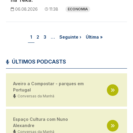
06.08.2026
11:38
ECONOMIA
Paginação
Página
Página
Página
Próxima página
Última página
1
2
3
…
Seguinte ›
Última »
ÚLTIMOS PODCASTS
Aveiro a Compostar - parques em
Portugal
Conversas da Manhã
Espaço Cultura com Nuno
Alexandre
Conversas da Manhã