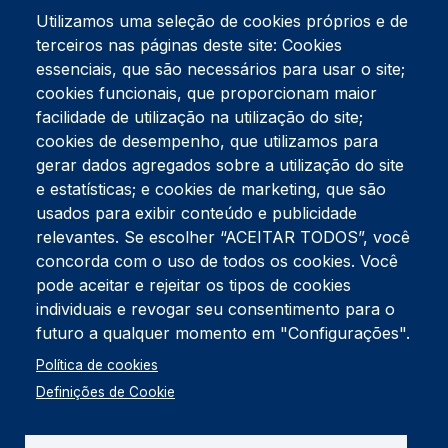
Utilizamos uma seleção de cookies próprios e de
terceiros nas páginas deste site: Cookies
essenciais, que são necessários para usar o site;
cookies funcionais, que proporcionam maior
facilidade de utilização na utilização do site;
Tel:
234 390 100
Fax:
234 390 100
cookies de desempenho, que utilizamos para
Endereço Postal
gerar dados agregados sobre a utilização do site
Apartado 42
e estatísticas; e cookies de marketing, que são
Rua Gil Eanes 31
usados para exibir conteúdo e publicidade
3834-908 Gafanha da Nazaré
relevantes. Se escolher “ACEITAR TODOS”, você
concorda com o uso de todos os cookies. Você
Estúdios
pode aceitar e rejeitar os tipos de cookies
Rua Prior Guerra
Edifício do Centro Cultural da Gafanha da Nazaré
individuais e revogar seu consentimento para o
3830-556 Gafanha da Nazaré
futuro a qualquer momento em "Configurações".
Rodapé
Política de cookies
Cookies
Política de Privacidade
Definições de Cookie
Livro de reclamações