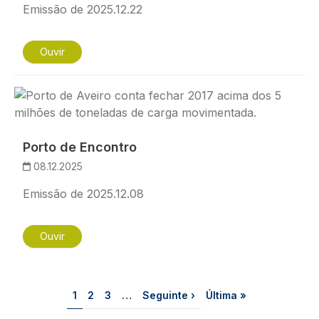
Emissão de 2025.12.22
Ouvir
Imagem
Porto de Encontro
08.12.2025
Emissão de 2025.12.08
Ouvir
Paginação
Página
Página
Página
Próxima página
Última página
1
2
3
…
Seguinte ›
Última »