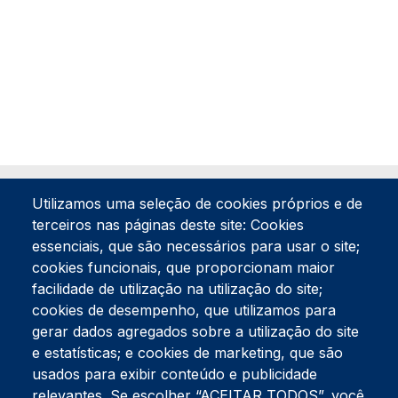
Utilizamos uma seleção de cookies próprios e de
terceiros nas páginas deste site: Cookies
essenciais, que são necessários para usar o site;
cookies funcionais, que proporcionam maior
facilidade de utilização na utilização do site;
Tel:
234 390 100
Fax:
234 390 100
cookies de desempenho, que utilizamos para
Endereço Postal
gerar dados agregados sobre a utilização do site
Apartado 42
e estatísticas; e cookies de marketing, que são
Rua Gil Eanes 31
usados para exibir conteúdo e publicidade
3834-908 Gafanha da Nazaré
relevantes. Se escolher “ACEITAR TODOS”, você