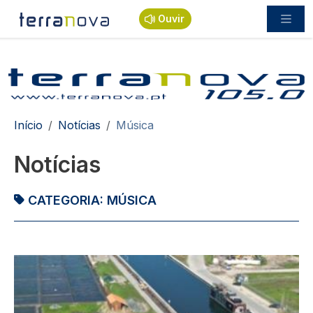
Passar para o conteúdo principal
Ouvir
Navegação estrutural
Início
Notícias
Música
Notícias
CATEGORIA:
MÚSICA
Imagem