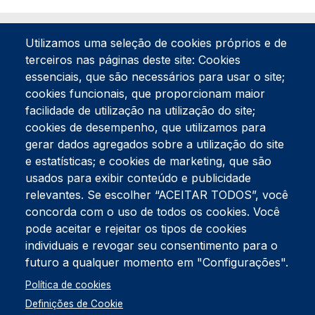
Utilizamos uma seleção de cookies próprios e de
terceiros nas páginas deste site: Cookies
essenciais, que são necessários para usar o site;
cookies funcionais, que proporcionam maior
facilidade de utilização na utilização do site;
Tel:
234 390 100
Fax:
234 390 100
cookies de desempenho, que utilizamos para
Endereço Postal
gerar dados agregados sobre a utilização do site
Apartado 42
e estatísticas; e cookies de marketing, que são
Rua Gil Eanes 31
usados para exibir conteúdo e publicidade
3834-908 Gafanha da Nazaré
relevantes. Se escolher “ACEITAR TODOS”, você
concorda com o uso de todos os cookies. Você
Estúdios
pode aceitar e rejeitar os tipos de cookies
Rua Prior Guerra
Edifício do Centro Cultural da Gafanha da Nazaré
individuais e revogar seu consentimento para o
3830-556 Gafanha da Nazaré
futuro a qualquer momento em "Configurações".
Rodapé
Política de cookies
Cookies
Política de Privacidade
Definições de Cookie