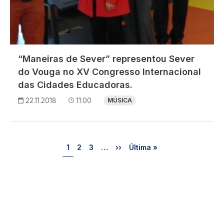
“Maneiras de Sever” representou Sever
do Vouga no XV Congresso Internacional
das Cidades Educadoras.
22.11.2018
11:00
MÚSICA
Paginação
Página
Página
Página
Próxima página
Última página
1
2
3
…
››
Última »