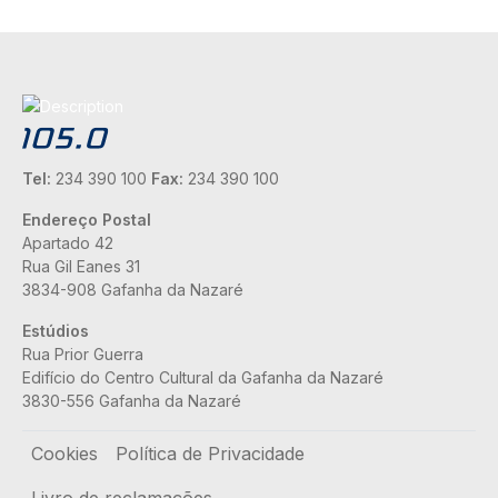
Tel:
234 390 100
Fax:
234 390 100
Endereço Postal
Apartado 42
Rua Gil Eanes 31
3834-908 Gafanha da Nazaré
Estúdios
Rua Prior Guerra
Edifício do Centro Cultural da Gafanha da Nazaré
3830-556 Gafanha da Nazaré
Rodapé
Cookies
Política de Privacidade
Livro de reclamações