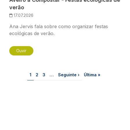
verão
17.07.2026
Ana Jervis fala sobre como organizar festas
ecológicas de verão.
Ouvir
Paginação
Página
Página
Página
Próxima página
Última página
1
2
3
…
Seguinte ›
Última »