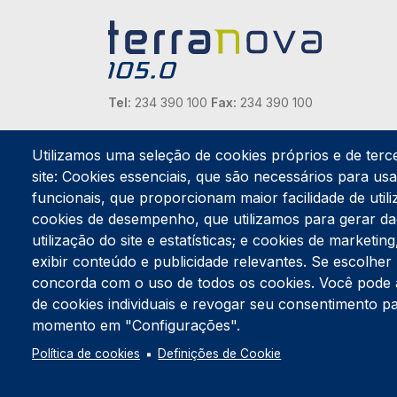
Tel:
234 390 100
Fax:
234 390 100
Endereço Postal
Apartado 42
Utilizamos uma seleção de cookies próprios e de terc
Rua Gil Eanes 31
site: Cookies essenciais, que são necessários para usar
3834-908 Gafanha da Nazaré
funcionais, que proporcionam maior facilidade de utiliz
cookies de desempenho, que utilizamos para gerar d
Estúdios
utilização do site e estatísticas; e cookies de marketi
Rua Prior Guerra
exibir conteúdo e publicidade relevantes. Se escolh
Edifício do Centro Cultural da Gafanha da Nazaré
3830-556 Gafanha da Nazaré
concorda com o uso de todos os cookies. Você pode ace
de cookies individuais e revogar seu consentimento p
momento em "Configurações".
Política de cookies
Definições de Cookie