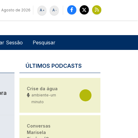
e Agosto de 2026
A
A
+
-
u de utilizador
Pesquisar
iar Sessão
ÚLTIMOS PODCASTS
Crise da água
bra
ambiente-um
minuto
Conversas
Marisela