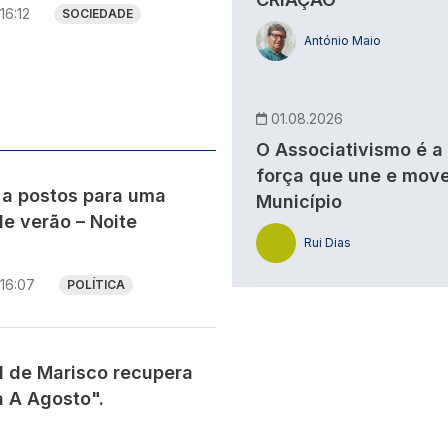
16:12
SOCIEDADE
António Maio
s
01.08.2026
O Associativismo é a
força que une e move
 a postos para uma
Município
e verão – Noite
Rui Dias
16:07
POLÍTICA
al de Marisco recupera
a A Agosto".