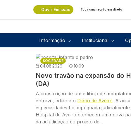
Passar para o conteúdo principal
Ouvir Emissão
Toda uma região em direto
Navegação principal
Informação
Institucional
Op
Imagem
SOCIEDADE
04.08.2026
10:09
Novo travão na expansão do Ho
(DA)
A construção de um edifício de ambulató
entrave, adianta o
Diário de Aveiro
. A adju
especialidades foi impugnada judicialment
Hospital de Aveiro conheceu uma nova p
da adjudicação do projeto de...