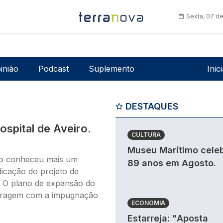
Sexta, 07 d
Men
inião
Podcast
Suplemento
Inic
DESTAQUES
spital de Aveiro.
CULTURA
Museu Marítimo cele
rio conheceu mais um
89 anos em Agosto.
dicação do projeto de
e. O plano de expansão do
aragem com a impugnação
ECONOMIA
Estarreja: "Aposta