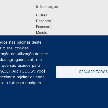
Navegação principal
Informação
Cultura
Desporto
Economia
Mundo
Música
eiros nas páginas deste
País
 o site; cookies
Política
ação na utilização do site;
Praça
ados agregados sobre a
Pub
ng, que são usados para
Saúde
er “ACEITAR TODOS”, você
RECUSAR TODOS
Sociedade
itar e rejeitar os tipos
Rodapé
ara o futuro a qualquer
Cookies
Polí