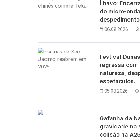
Ílhavo: Encer
de micro-ond
despedimentos
06.08.2026
Imagem
Festival Duna
regressa com 
natureza, des
espetáculos.
05.08.2026
Imagem
Gafanha da Na
gravidade na 
colisão na A25