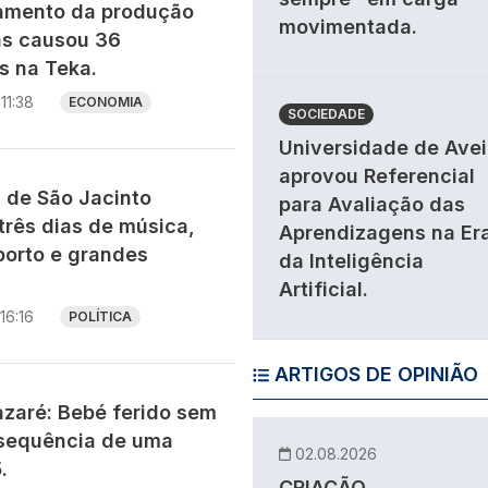
ramento da produção
movimentada.
as causou 36
 na Teka.
11:38
ECONOMIA
SOCIEDADE
Universidade de Avei
aprovou Referencial
s de São Jacinto
para Avaliação das
três dias de música,
Aprendizagens na Er
porto e grandes
da Inteligência
Artificial.
16:16
POLÍTICA
ARTIGOS DE OPINIÃO
zaré: Bebé ferido sem
sequência de uma
02.08.2026
.
CRIAÇÃO