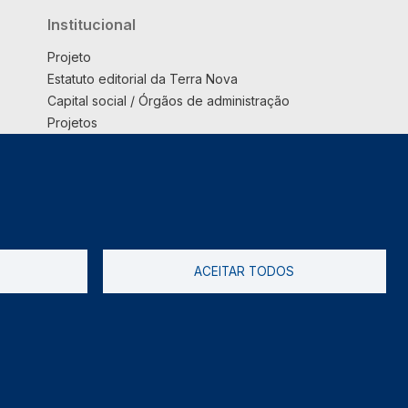
Institucional
Projeto
Estatuto editorial da Terra Nova
Capital social / Órgãos de administração
Projetos
Opinião
Podcast
Suplemento
ACEITAR TODOS
tica de Privacidade
Livro de reclamações
2026 @ Informação de Copyright