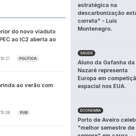
estratégica na
descarbonização est
correta" - Luís
Montenegro.
rior do novo viaduto
PEC ao IC2 aberta ao
SAÚDE
16:21
POLÍTICA
Aluno da Gafanha da
Nazaré representa
Europa em competiç
brinda ao verão com
espacial nos EUA.
ECONOMIA
15:38
PUB
Porto de Aveiro celeb
"melhor semestre de
sempre" em carga