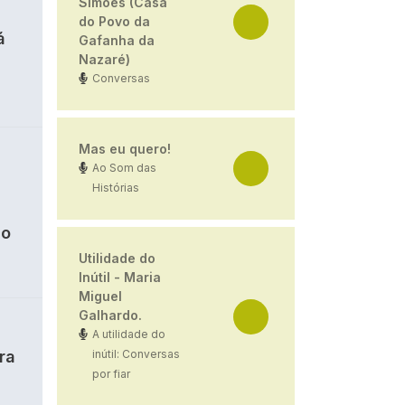
Simões (Casa
do Povo da
á
Gafanha da
Nazaré)
Conversas
Mas eu quero!
Ao Som das
Histórias
ão
Utilidade do
Inútil - Maria
Miguel
Galhardo.
A utilidade do
ra
inútil: Conversas
por fiar