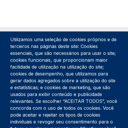
Utilizamos uma seleção de cookies próprios e de
terceiros nas páginas deste site: Cookies
essenciais, que são necessários para usar o site;
cookies funcionais, que proporcionam maior
facilidade de utilização na utilização do site;
Tel:
234 390 100
Fax:
234 390 100
cookies de desempenho, que utilizamos para
Endereço Postal
gerar dados agregados sobre a utilização do site
Apartado 42
e estatísticas; e cookies de marketing, que são
Rua Gil Eanes 31
usados para exibir conteúdo e publicidade
3834-908 Gafanha da Nazaré
relevantes. Se escolher “ACEITAR TODOS”, você
concorda com o uso de todos os cookies. Você
Estúdios
pode aceitar e rejeitar os tipos de cookies
Rua Prior Guerra
Edifício do Centro Cultural da Gafanha da Nazaré
individuais e revogar seu consentimento para o
3830-556 Gafanha da Nazaré