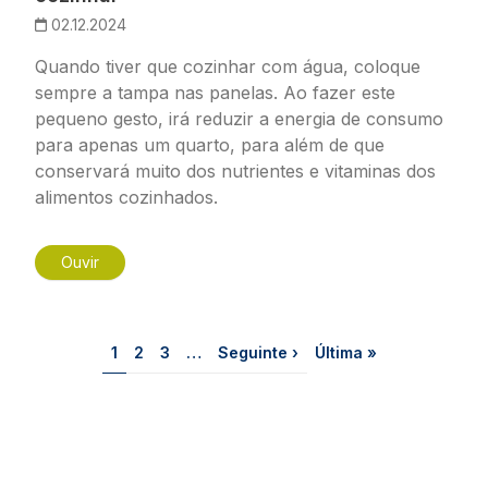
02.12.2024
Quando tiver que cozinhar com água, coloque
sempre a tampa nas panelas. Ao fazer este
pequeno gesto, irá reduzir a energia de consumo
para apenas um quarto, para além de que
conservará muito dos nutrientes e vitaminas dos
alimentos cozinhados.
Ouvir
Paginação
Página
Página
Página
Próxima página
Última página
1
2
3
…
Seguinte ›
Última »