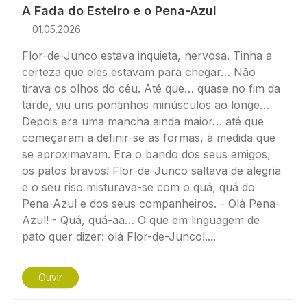
A Fada do Esteiro e o Pena-Azul
01.05.2026
Flor-de-Junco estava inquieta, nervosa. Tinha a
certeza que eles estavam para chegar… Não
tirava os olhos do céu. Até que… quase no fim da
tarde, viu uns pontinhos minúsculos ao longe…
Depois era uma mancha ainda maior… até que
começaram a definir-se as formas, à medida que
se aproximavam. Era o bando dos seus amigos,
os patos bravos! Flor-de-Junco saltava de alegria
e o seu riso misturava-se com o quá, quá do
Pena-Azul e dos seus companheiros. - Olá Pena-
Azul! - Quá, quá-aa… O que em linguagem de
pato quer dizer: olá Flor-de-Junco!....
Ouvir