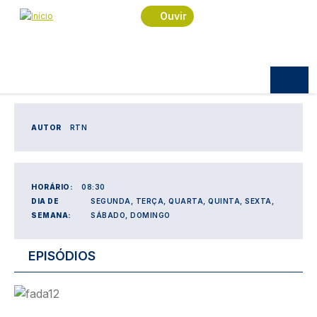
Navegação estrutural
Passar para o conteúdo principal
Início
Podcast
A Fada do Esteiro
Ouvir
A Fada do Esteiro
histórias que a fada do esteiro nos contou
AUTOR
RTN
HORÁRIO:
08:30
DIA DE
SEGUNDA, TERÇA, QUARTA, QUINTA, SEXTA,
SEMANA:
SÁBADO, DOMINGO
EPISÓDIOS
Imagem