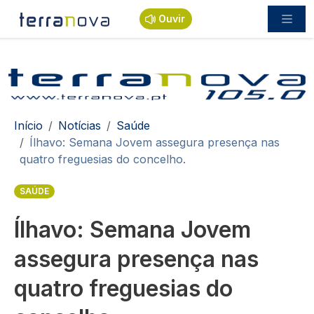
Passar para o conteúdo principal
Ouvir
Navegação estrutural
Início
Notícias
Saúde
Ílhavo: Semana Jovem assegura presença nas
quatro freguesias do concelho.
SAÚDE
Ílhavo: Semana Jovem
assegura presença nas
quatro freguesias do