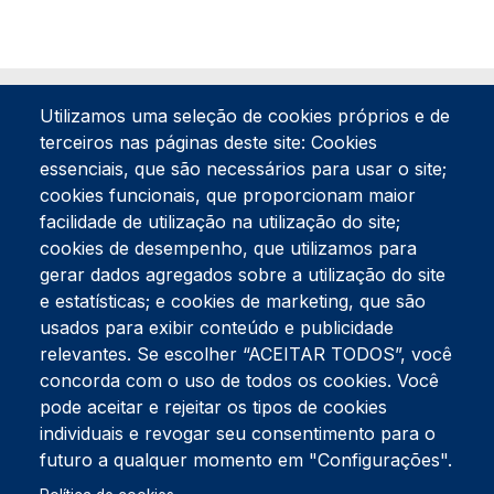
Utilizamos uma seleção de cookies próprios e de
terceiros nas páginas deste site: Cookies
essenciais, que são necessários para usar o site;
cookies funcionais, que proporcionam maior
facilidade de utilização na utilização do site;
Tel:
234 390 100
Fax:
234 390 100
cookies de desempenho, que utilizamos para
Endereço Postal
gerar dados agregados sobre a utilização do site
Apartado 42
e estatísticas; e cookies de marketing, que são
Rua Gil Eanes 31
usados para exibir conteúdo e publicidade
3834-908 Gafanha da Nazaré
relevantes. Se escolher “ACEITAR TODOS”, você
concorda com o uso de todos os cookies. Você
Estúdios
pode aceitar e rejeitar os tipos de cookies
Rua Prior Guerra
Edifício do Centro Cultural da Gafanha da Nazaré
individuais e revogar seu consentimento para o
3830-556 Gafanha da Nazaré
futuro a qualquer momento em "Configurações".