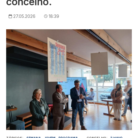
concelho.
27.05.2026
18:39
Imagem
TÓPICOS
SEMANA
JOVEM
PROGRAMA
CONCELHO
ÍLHAVO