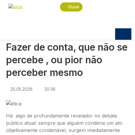
Navegação estrutural
Passar para o conteúdo principal
Início
Opinião
Ouvir
Fazer de conta, que não se percebe , ou pior não
perceber mesmo
ARTIGO DE OPINIÃO
Fazer de conta, que não se
percebe , ou pior não
perceber mesmo
25.05.2026
20:36
Há algo de profundamente revelador no debate
público atual: sempre que alguém condena um ato
objetivamente condenável, surgem imediatamente