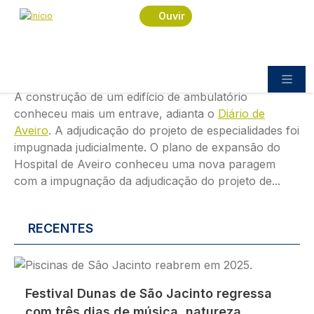
Passar para o conteúdo principal
Imagem
Ouvir
SOCIEDADE
04.08.2026
10:09
Novo travão na expansão do Hospital
de Aveiro. (DA)
A construção de um edifício de ambulatório
conheceu mais um entrave, adianta o
Diário de
Aveiro
. A adjudicação do projeto de especialidades foi
impugnada judicialmente. O plano de expansão do
Hospital de Aveiro conheceu uma nova paragem
com a impugnação da adjudicação do projeto de...
RECENTES
Imagem
Festival Dunas de São Jacinto regressa
com três dias de música, natureza,