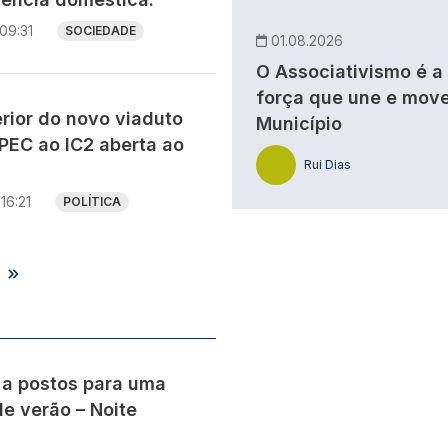
09:31
SOCIEDADE
01.08.2026
O Associativismo é a
força que une e move
rior do novo viaduto
Município
PEC ao IC2 aberta ao
Rui Dias
16:21
POLÍTICA
s
 a postos para uma
e verão – Noite