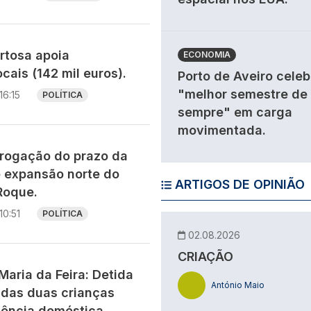
rtosa apoia
ECONOMIA
cais (142 mil euros).
Porto de Aveiro celeb
"melhor semestre de
16:15
POLÍTICA
sempre" em carga
movimentada.
rogação do prazo da
 expansão norte do
ARTIGOS DE OPINIÃO
Roque.
10:51
POLÍTICA
02.08.2026
CRIAÇÃO
aria da Feira: Detida
António Maio
adas duas crianças
lência doméstica.