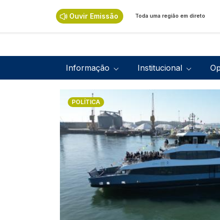
Passar para o conteúdo principal
Ouvir Emissão
Toda uma região em direto
Navegação principal
Informação
Institucional
Op
Imagem
POLÍTICA