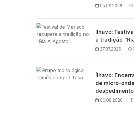
05.08.2026
Imagem
Ílhavo: Festiv
a tradição "Ri
27.07.2026
Imagem
Ílhavo: Encer
de micro-ond
despedimentos
06.08.2026