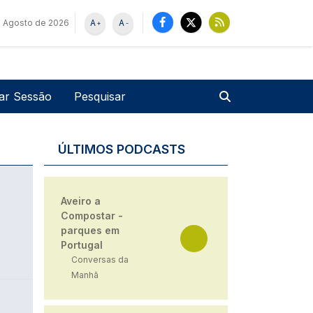
 Agosto de 2026
A
A
+
-
u de utilizador
Pesquisar
iar Sessão
ÚLTIMOS PODCASTS
Aveiro a
Compostar -
parques em
Portugal
Conversas da
Manhã