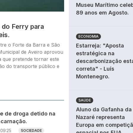
Museu Marítimo cele
89 anos em Agosto.
 do Ferry para
eis.
ECONOMIA
ntre o Forte da Barra e São
Estarreja: "Aposta
Municipal de Aveiro aprovou
estratégica na
a que pretende tornar este
descarbonização est
ção do transporte público e
correta" - Luís
Montenegro.
SAÚDE
Aluno da Gafanha da
te de droga detido na
Nazaré representa
ncarnação.
Europa em competiç
09:25
SOCIEDADE
espacial nos EUA.