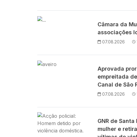
Imagem
Câmara da Mu
associações lo
07.08.2026
Imagem
Aprovada pror
empreitada de
Canal de São 
07.08.2026
Imagem
GNR de Santa M
mulher e retir
vítimas de vio