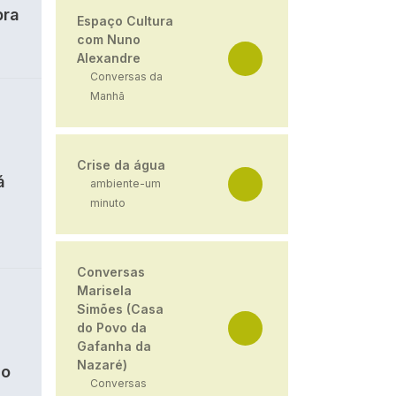
bra
Espaço Cultura
com Nuno
Alexandre
Conversas da
Manhã
Crise da água
á
ambiente-um
minuto
Conversas
Marisela
Simões (Casa
do Povo da
Gafanha da
Nazaré)
ão
Conversas