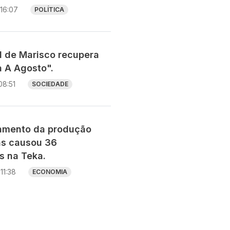
16:07
POLÍTICA
al de Marisco recupera
a A Agosto".
08:51
SOCIEDADE
ramento da produção
as causou 36
 na Teka.
11:38
ECONOMIA