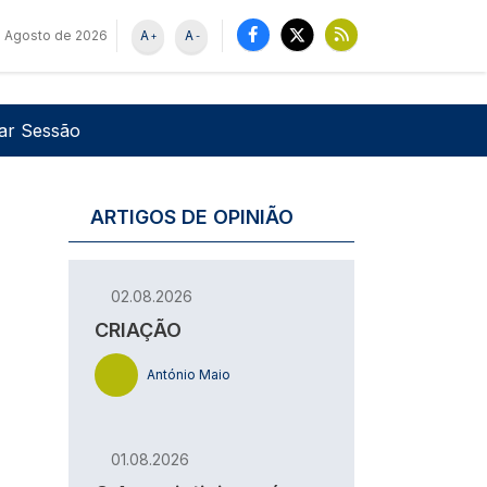
e Agosto de 2026
A
A
+
-
u de utilizador
Pesquisar
iar Sessão
ARTIGOS DE OPINIÃO
02.08.2026
CRIAÇÃO
António Maio
01.08.2026