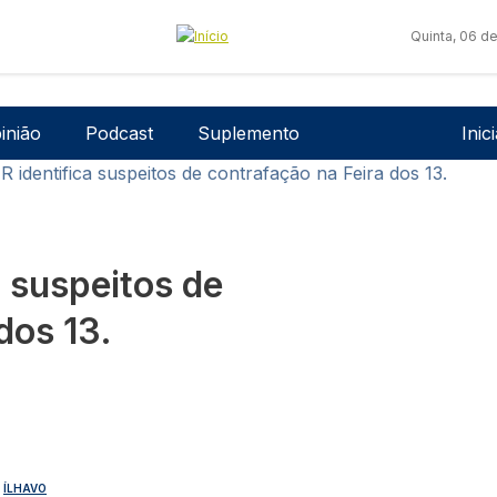
Quinta, 06 d
Men
inião
Podcast
Suplemento
Inic
R identifica suspeitos de contrafação na Feira dos 13.
a suspeitos de
dos 13.
ÍLHAVO