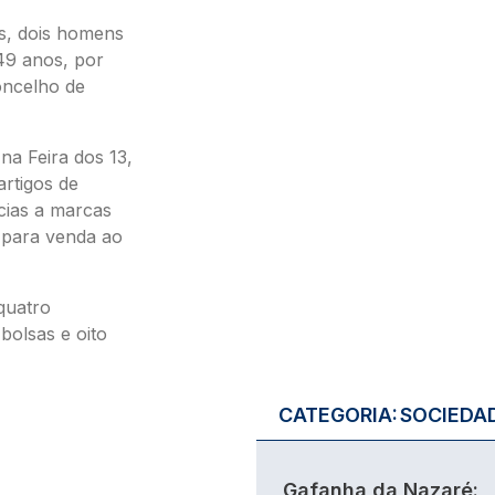
os, dois homens
49 anos, por
oncelho de
a Feira dos 13,
artigos de
ncias a marcas
 para venda ao
quatro
bolsas e oito
CATEGORIA:
SOCIEDA
Gafanha da Nazaré: