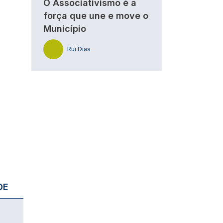
O Associativismo é a
força que une e move o
Município
Rui Dias
DE