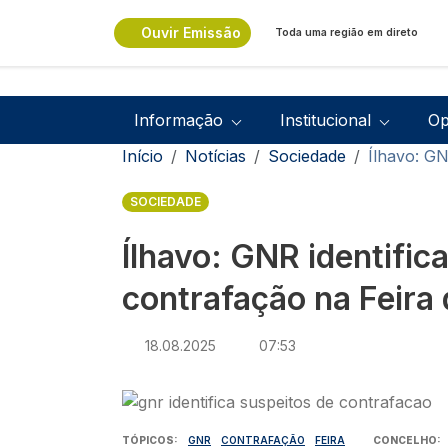
Passar para o conteúdo principal
Ouvir Emissão
Toda uma região em direto
Navegação principal
Informação
Institucional
Op
Navegação estrutural
Início
Notícias
Sociedade
Ílhavo: GN
SOCIEDADE
Ílhavo: GNR identific
contrafação na Feira 
18.08.2025
07:53
Imagem
TÓPICOS
GNR
CONTRAFAÇÃO
FEIRA
CONCELHO