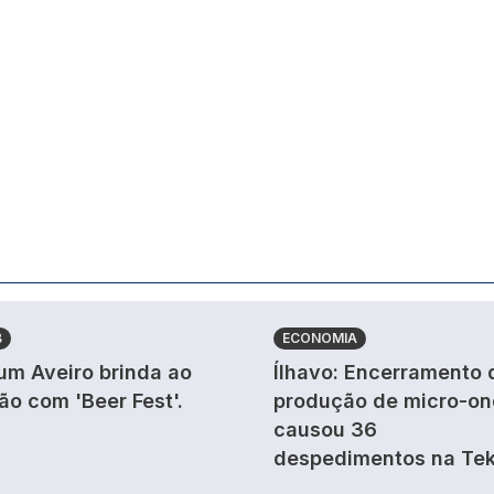
B
ECONOMIA
um Aveiro brinda ao
Ílhavo: Encerramento 
ão com 'Beer Fest'.
produção de micro-o
causou 36
despedimentos na Tek