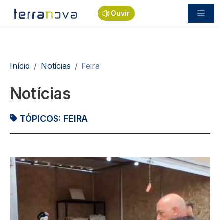
Passar para o conteúdo principal
Ouvir
Navegação estrutural
Início
Notícias
Feira
Notícias
TÓPICOS:
FEIRA
Imagem