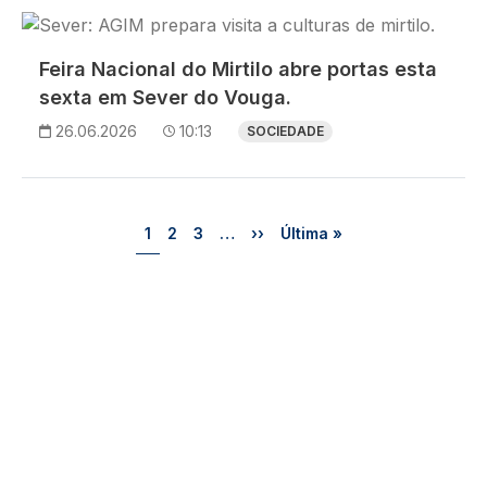
Imagem
Feira Nacional do Mirtilo abre portas esta
sexta em Sever do Vouga.
26.06.2026
10:13
SOCIEDADE
Paginação
Página
Página
Página
Próxima página
Última página
1
2
3
…
››
Última »