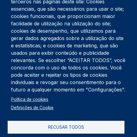
terceiros nas páginas deste site: Cookies
essenciais, que são necessários para usar o site;
cookies funcionais, que proporcionam maior
facilidade de utilização na utilização do site;
Tel:
234 390 100
Fax:
234 390 100
cookies de desempenho, que utilizamos para
Endereço Postal
gerar dados agregados sobre a utilização do site
Apartado 42
e estatísticas; e cookies de marketing, que são
Rua Gil Eanes 31
usados para exibir conteúdo e publicidade
3834-908 Gafanha da Nazaré
relevantes. Se escolher “ACEITAR TODOS”, você
concorda com o uso de todos os cookies. Você
Estúdios
pode aceitar e rejeitar os tipos de cookies
Rua Prior Guerra
Edifício do Centro Cultural da Gafanha da Nazaré
individuais e revogar seu consentimento para o
3830-556 Gafanha da Nazaré
futuro a qualquer momento em "Configurações".
Rodapé
Política de cookies
Cookies
Política de Privacidade
Definições de Cookie
Livro de reclamações
RECUSAR TODOS