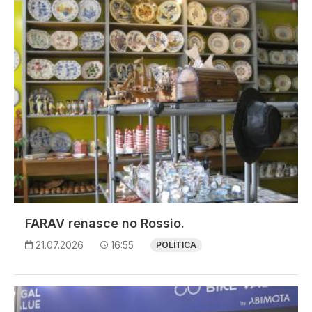
FARAV renasce no Rossio.
21.07.2026
16:55
POLÍTICA
Imagem