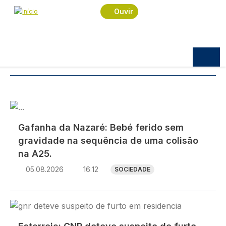
Navegação estrutural
Passar para o conteúdo principal
Início
Notícias
GNR
Ouvir
Notícias
TÓPICOS:
GNR
Imagem
Gafanha da Nazaré: Bebé ferido sem
gravidade na sequência de uma colisão
na A25.
05.08.2026
16:12
SOCIEDADE
Imagem