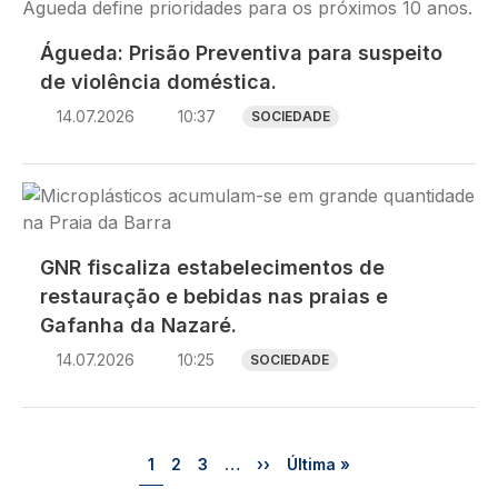
Águeda: Prisão Preventiva para suspeito
de violência doméstica.
14.07.2026
10:37
SOCIEDADE
Imagem
GNR fiscaliza estabelecimentos de
restauração e bebidas nas praias e
Gafanha da Nazaré.
14.07.2026
10:25
SOCIEDADE
Paginação
Página
Página
Página
Próxima página
Última página
1
2
3
…
››
Última »