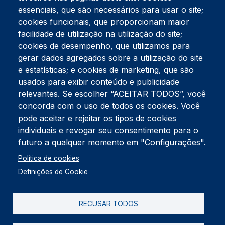
essenciais, que são necessários para usar o site;
cookies funcionais, que proporcionam maior
facilidade de utilização na utilização do site;
Tel:
234 390 100
Fax:
234 390 100
cookies de desempenho, que utilizamos para
Endereço Postal
gerar dados agregados sobre a utilização do site
Apartado 42
e estatísticas; e cookies de marketing, que são
Rua Gil Eanes 31
usados para exibir conteúdo e publicidade
3834-908 Gafanha da Nazaré
relevantes. Se escolher “ACEITAR TODOS”, você
concorda com o uso de todos os cookies. Você
Estúdios
pode aceitar e rejeitar os tipos de cookies
Rua Prior Guerra
Edifício do Centro Cultural da Gafanha da Nazaré
individuais e revogar seu consentimento para o
3830-556 Gafanha da Nazaré
futuro a qualquer momento em "Configurações".
Rodapé
Política de cookies
Cookies
Política de Privacidade
Definições de Cookie
Livro de reclamações
RECUSAR TODOS