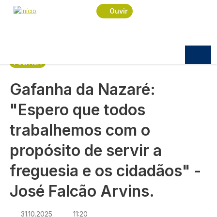
Navegação estrutural
Passar para o conteúdo principal
Início
Notícias
Política
Ouvir
Gafanha da Nazaré: "Espero que todos
trabalhemos com o propósito de servir a freguesia e
os cidadãos" - José Falcão Arvins.
POLÍTICA
Gafanha da Nazaré:
"Espero que todos
trabalhemos com o
propósito de servir a
freguesia e os cidadãos" -
José Falcão Arvins.
31.10.2025
11:20