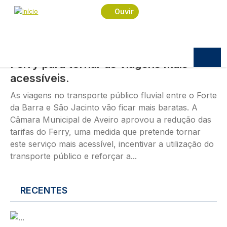
Passar para o conteúdo principal
Imagem
Ouvir
POLÍTICA
07.08.2026
10:10
Câmara Municipal reduz tarifas do
Ferry para tornar as viagens mais
acessíveis.
As viagens no transporte público fluvial entre o Forte
da Barra e São Jacinto vão ficar mais baratas. A
Câmara Municipal de Aveiro aprovou a redução das
tarifas do Ferry, uma medida que pretende tornar
este serviço mais acessível, incentivar a utilização do
transporte público e reforçar a...
RECENTES
Imagem