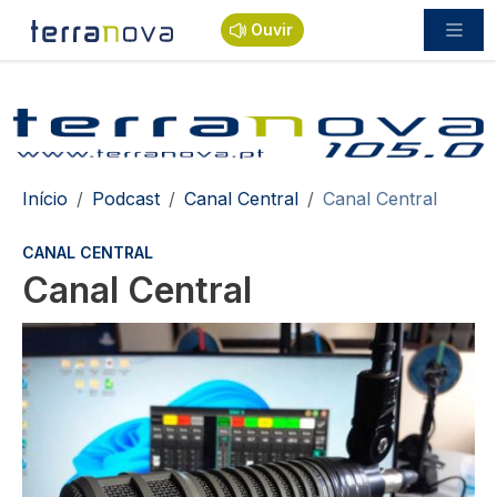
Passar para o conteúdo principal
Ouvir
Navegação estrutural
Início
Podcast
Canal Central
Canal Central
CANAL CENTRAL
Canal Central
Imagem