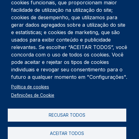
cookies funcionais, que proporcionam maior
facilidade de utilização na utilização do site;
Tel:
234 390 100
Fax:
234 390 100
cookies de desempenho, que utilizamos para
Endereço Postal
gerar dados agregados sobre a utilização do site
Apartado 42
e estatísticas; e cookies de marketing, que são
Rua Gil Eanes 31
usados para exibir conteúdo e publicidade
3834-908 Gafanha da Nazaré
relevantes. Se escolher “ACEITAR TODOS”, você
concorda com o uso de todos os cookies. Você
Estúdios
pode aceitar e rejeitar os tipos de cookies
Rua Prior Guerra
Edifício do Centro Cultural da Gafanha da Nazaré
individuais e revogar seu consentimento para o
3830-556 Gafanha da Nazaré
futuro a qualquer momento em "Configurações".
Rodapé
Política de cookies
Cookies
Política de Privacidade
Definições de Cookie
Livro de reclamações
RECUSAR TODOS
2026 @ Informação de Copyright
ACEITAR TODOS