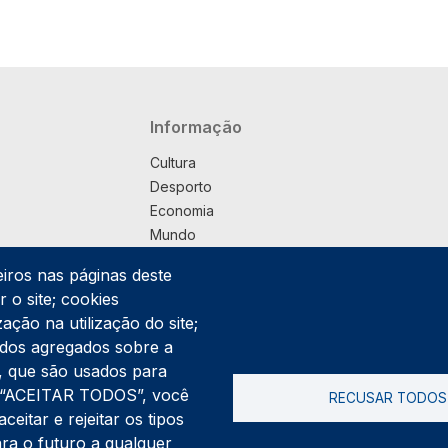
Navegação principal
Informação
Cultura
Desporto
Economia
Mundo
Música
eiros nas páginas deste
País
 o site; cookies
Política
ação na utilização do site;
Praça
ados agregados sobre a
Pub
ng, que são usados para
Saúde
er “ACEITAR TODOS”, você
RECUSAR TODOS
Sociedade
itar e rejeitar os tipos
Rodapé
ara o futuro a qualquer