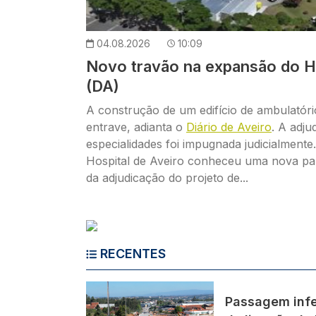
04.08.2026
10:09
Novo travão na expansão do Ho
(DA)
A construção de um edifício de ambulató
entrave, adianta o
Diário de Aveiro
. A adju
especialidades foi impugnada judicialment
Hospital de Aveiro conheceu uma nova p
da adjudicação do projeto de...
RECENTES
Imagem
Passagem infe