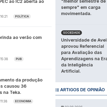
"melhor semestre de
PEC ao IC2 aberta ao
sempre" em carga
movimentada.
16:21
POLÍTICA
SOCIEDADE
brinda ao verão com
Universidade de Avei
aprovou Referencial
para Avaliação das
Aprendizagens na Er
15:38
PUB
da Inteligência
Artificial.
ramento da produção
as causou 36
ARTIGOS DE OPINIÃO
 na Teka.
11:38
ECONOMIA