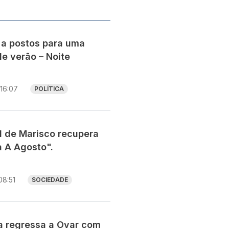
 a postos para uma
e verão – Noite
16:07
POLÍTICA
al de Marisco recupera
a A Agosto".
08:51
SOCIEDADE
ia regressa a Ovar com