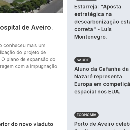
Estarreja: "Aposta
estratégica na
descarbonização est
spital de Aveiro.
correta" - Luís
Montenegro.
rio conheceu mais um
dicação do projeto de
e. O plano de expansão do
SAÚDE
aragem com a impugnação
Aluno da Gafanha da
Nazaré representa
Europa em competiç
espacial nos EUA.
ECONOMIA
Porto de Aveiro celeb
rior do novo viaduto