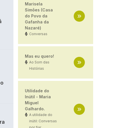
Marisela
Simões (Casa
do Povo da
á
Gafanha da
Nazaré)
Conversas
Mas eu quero!
Ao Som das
Histórias
ão
Utilidade do
Inútil - Maria
Miguel
Galhardo.
A utilidade do
ra
inútil: Conversas
por fiar