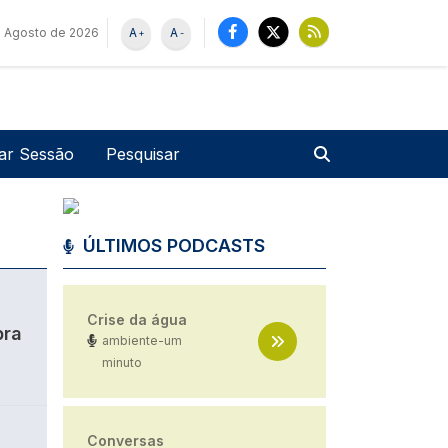
e Agosto de 2026
A
A
+
-
u de utilizador
Pesquisar
iar Sessão
ÚLTIMOS PODCASTS
Crise da água
bra
ambiente-um
minuto
Conversas