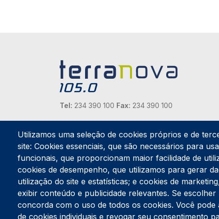
Tel:
234 390 100
Fax:
234 390 100
Endereço Postal
Apartado 42
Utilizamos uma seleção de cookies próprios e de terc
Rua Gil Eanes 31
site: Cookies essenciais, que são necessários para usar
3834-908 Gafanha da Nazaré
funcionais, que proporcionam maior facilidade de utiliz
cookies de desempenho, que utilizamos para gerar d
Estúdios
utilização do site e estatísticas; e cookies de marketi
Rua Prior Guerra
exibir conteúdo e publicidade relevantes. Se escolh
Edifício do Centro Cultural da Gafanha da Nazaré
3830-556 Gafanha da Nazaré
concorda com o uso de todos os cookies. Você pode ace
de cookies individuais e revogar seu consentimento p