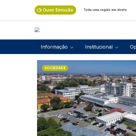
Passar para o conteúdo principal
Ouvir Emissão
Toda uma região em direto
Navegação principal
Informação
Institucional
Op
Imagem
SOCIEDADE