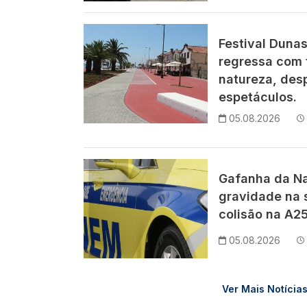
Imagem
Festival Duna
regressa com 
natureza, des
espetáculos.
05.08.2026
Imagem
Gafanha da Na
gravidade na 
colisão na A25
05.08.2026
Ver Mais Notícia