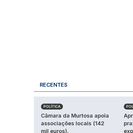
RECENTES
POLÍTICA
POL
Câmara da Murtosa apoia
Apr
associações locais (142
pra
mil euros).
exp