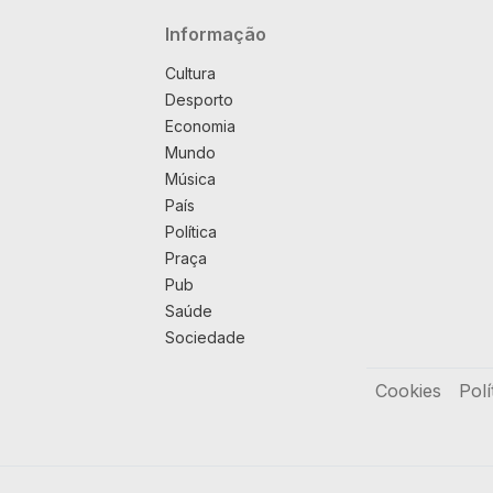
Navegação principal
Informação
Cultura
Desporto
Economia
Mundo
Música
País
Política
Praça
Pub
Saúde
Sociedade
Rodapé
Cookies
Polí