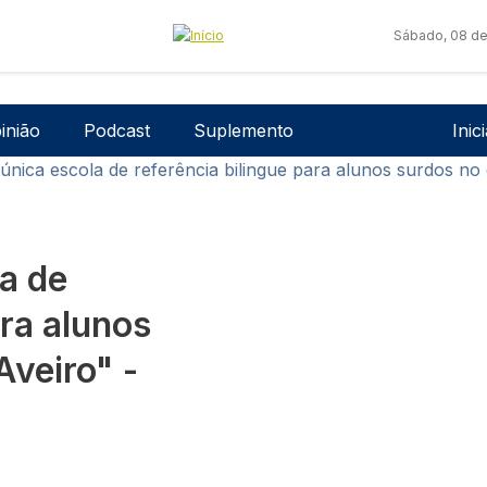
Sábado, 08 de
Men
inião
Podcast
Suplemento
Inic
nica escola de referência bilingue para alunos surdos no d
a de
ara alunos
Aveiro" -