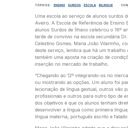
TÓPICOS
ENSINO
SURDOS
ESCOLA
BILINGUE
CON
Uma escola ao serviço de alunos surdos do
Aveiro. A Escola de Referência de Ensino B
alunos Surdos de Ílhavo celebrou o 16º an
tarde de convívio na escola secundária Dr
Celestino Gomes. Maria João Vilarinho, c
deste serviço, lembra que há um trabalho
também uma aposta na criação de condiçõ
inserção no mercado de trabalho.
“Chegando ao 12º integrando-os no merca
ou mostrando as opções. Um aluno foi pa
lecionação de língua gestual, outros vão 
profissionais e outros para outro tipo de
dos objetivos é que os alunos tenham direi
desenvolver a língua como primeira língua,
língua materna, português escrito e falado”