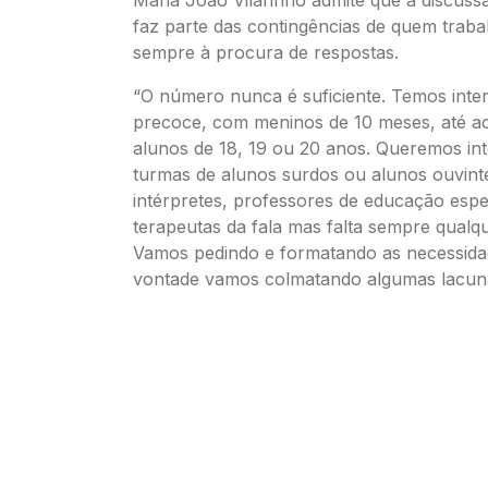
Maria João Vilarinho admite que a discuss
faz parte das contingências de quem trab
sempre à procura de respostas.
“O número nunca é suficiente. Temos inte
precoce, com meninos de 10 meses, até a
alunos de 18, 19 ou 20 anos. Queremos in
turmas de alunos surdos ou alunos ouvint
intérpretes, professores de educação espe
terapeutas da fala mas falta sempre qualqu
Vamos pedindo e formatando as necessid
vontade vamos colmatando algumas lacuna