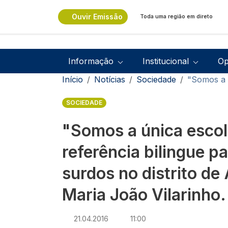
Passar para o conteúdo principal
Ouvir Emissão
Toda uma região em direto
Navegação principal
Informação
Institucional
Op
Navegação estrutural
Início
Notícias
Sociedade
"Somos a ú
SOCIEDADE
"Somos a única escol
referência bilingue p
surdos no distrito de 
Maria João Vilarinho.
21.04.2016
11:00