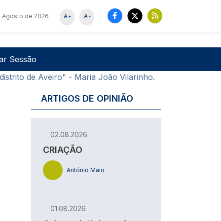
 Agosto de 2026
A
A
+
-
u de utilizador
Pesquisar
iar Sessão
istrito de Aveiro" - Maria João Vilarinho.
ARTIGOS DE OPINIÃO
02.08.2026
CRIAÇÃO
António Maio
01.08.2026