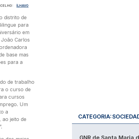
CELHO
ÍLHAVO
 distrito de
ilingue para
iversário em
. João Carlos
oordenadora
 de base mas
es para a
do de trabalho
ra o curso de
para cursos
 emprego. Um
to a
CATEGORIA:
SOCIEDA
 ao jeito de
.
GNR de Santa Maria 