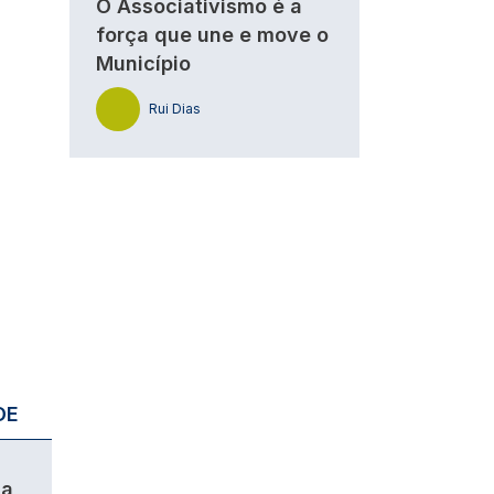
O Associativismo é a
força que une e move o
Município
Rui Dias
DE
da