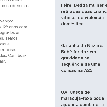
ão dos meios
Feira: Detida mulher 
alha na área mas
retiradas duas crian
vítimas de violência
rvenção
doméstica.
o 12º anos com
tegrá-los em
es. Temos
cial e
Gafanha da Nazaré:
er coisa.
Bebé ferido sem
ades. Com boa-
gravidade na
s”.
sequência de uma
colisão na A25.
UA: Casca de
maracujá-roxo pode
ajudar a combater a