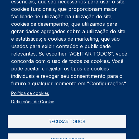
essenciais, que são necessários para usar o site;
cookies funcionais, que proporcionam maior
facilidade de utilização na utilização do site;
Tel:
234 390 100
Fax:
234 390 100
cookies de desempenho, que utilizamos para
Endereço Postal
gerar dados agregados sobre a utilização do site
Apartado 42
e estatísticas; e cookies de marketing, que são
Rua Gil Eanes 31
usados para exibir conteúdo e publicidade
3834-908 Gafanha da Nazaré
relevantes. Se escolher “ACEITAR TODOS”, você
concorda com o uso de todos os cookies. Você
Estúdios
pode aceitar e rejeitar os tipos de cookies
Rua Prior Guerra
Edifício do Centro Cultural da Gafanha da Nazaré
individuais e revogar seu consentimento para o
3830-556 Gafanha da Nazaré
futuro a qualquer momento em "Configurações".
Rodapé
Política de cookies
Cookies
Política de Privacidade
Definições de Cookie
Livro de reclamações
RECUSAR TODOS
2026 @ Informação de Copyright