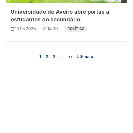
Universidade de Aveiro abre portas a
estudantes do secundário.
13.05.2026
14:09
POLÍTICA
Paginação
Página
Página
Página
Próxima página
Última página
1
2
3
…
››
Última »