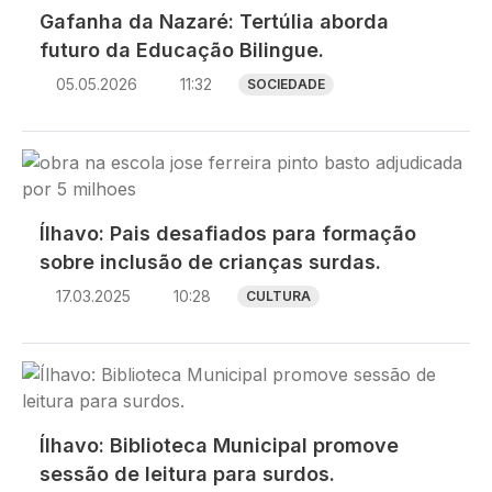
Gafanha da Nazaré: Tertúlia aborda
futuro da Educação Bilingue.
05.05.2026
11:32
SOCIEDADE
Imagem
Ílhavo: Pais desafiados para formação
sobre inclusão de crianças surdas.
17.03.2025
10:28
CULTURA
Imagem
Ílhavo: Biblioteca Municipal promove
sessão de leitura para surdos.