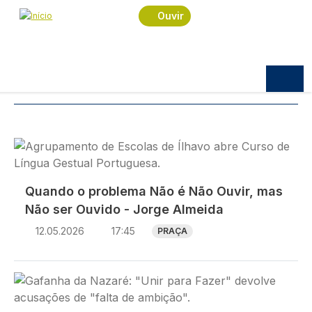
Navegação estrutural
Passar para o conteúdo principal
Início
Notícias
Surdos
Ouvir
Notícias
TÓPICOS:
SURDOS
Imagem
Quando o problema Não é Não Ouvir, mas
Não ser Ouvido - Jorge Almeida
12.05.2026
17:45
PRAÇA
Imagem