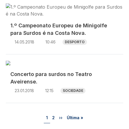
Imagem
1.º Campeonato Europeu de Minigolfe
para Surdos é na Costa Nova.
14.05.2018
10:46
DESPORTO
Concerto para surdos no Teatro
Aveirense.
23.01.2018
12:15
SOCIEDADE
Paginação
Página
Página
Próxima página
Última página
1
2
››
Última »