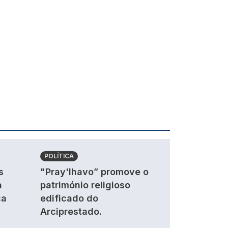
POLÍTICA
s
"Pray'lhavo” promove o
a
património religioso
ca
edificado do
Arciprestado.