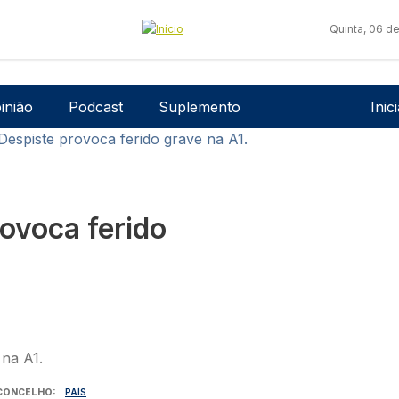
Quinta, 06 d
Men
inião
Podcast
Suplemento
Inic
Despiste provoca ferido grave na A1.
rovoca ferido
CONCELHO
PAÍS