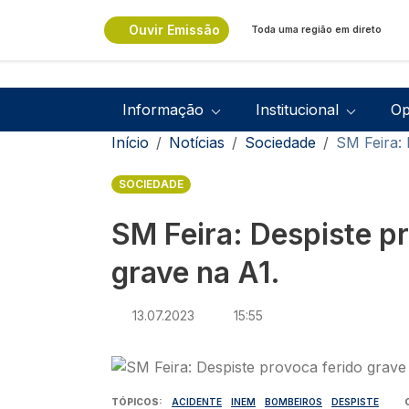
Passar para o conteúdo principal
Ouvir Emissão
Toda uma região em direto
Navegação principal
Informação
Institucional
Op
Navegação estrutural
Início
Notícias
Sociedade
SM Feira: 
SOCIEDADE
SM Feira: Despiste p
grave na A1.
13.07.2023
15:55
Imagem
TÓPICOS
ACIDENTE
INEM
BOMBEIROS
DESPISTE