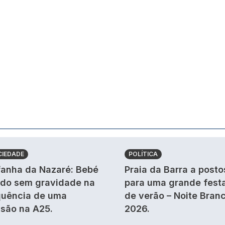
CIEDADE
POLÍTICA
anha da Nazaré: Bebé
Praia da Barra a posto
ido sem gravidade na
para uma grande fest
uência de uma
de verão – Noite Bran
isão na A25.
2026.