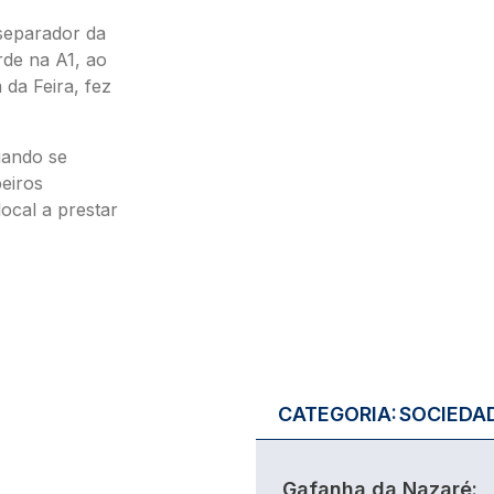
separador da
arde na A1, ao
 da Feira, fez
uando se
eiros
ocal a prestar
CATEGORIA:
SOCIEDA
Gafanha da Nazaré: