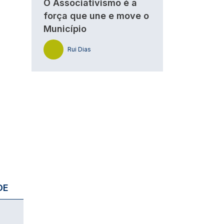
O Associativismo é a
força que une e move o
Município
Rui Dias
DE