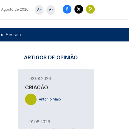
e Agosto de 2026
A
A
+
-
u de utilizador
Pesquisar
iar Sessão
ARTIGOS DE OPINIÃO
02.08.2026
CRIAÇÃO
António Maio
01.08.2026