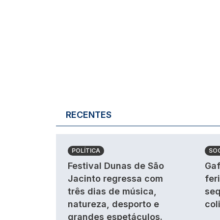
RECENTES
POLÍTICA
SO
Festival Dunas de São
Gaf
Jacinto regressa com
fer
três dias de música,
seq
natureza, desporto e
col
grandes espetáculos.