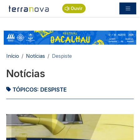
Passar para o conteúdo principal
Ouvir
Navegação estrutural
Início
Notícias
Despiste
Notícias
TÓPICOS:
DESPISTE
Imagem