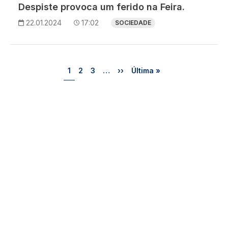
Despiste provoca um ferido na Feira.
22.01.2024
17:02
SOCIEDADE
Paginação
Página
Página
Página
Próxima página
Última página
1
2
3
…
››
Última »