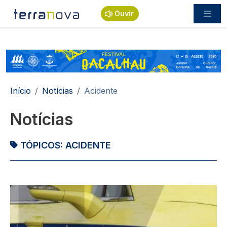
Passar para o conteúdo principal
Ouvir
Navegação estrutural
Início
Notícias
Acidente
Notícias
TÓPICOS:
ACIDENTE
Imagem