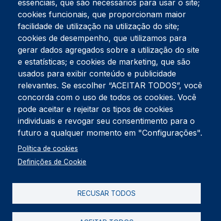
essenciais, que são necessários para usar o site;
cookies funcionais, que proporcionam maior
facilidade de utilização na utilização do site;
Tel:
234 390 100
Fax:
234 390 100
cookies de desempenho, que utilizamos para
Endereço Postal
gerar dados agregados sobre a utilização do site
Apartado 42
e estatísticas; e cookies de marketing, que são
Rua Gil Eanes 31
usados para exibir conteúdo e publicidade
3834-908 Gafanha da Nazaré
relevantes. Se escolher “ACEITAR TODOS”, você
concorda com o uso de todos os cookies. Você
Estúdios
pode aceitar e rejeitar os tipos de cookies
Rua Prior Guerra
Edifício do Centro Cultural da Gafanha da Nazaré
individuais e revogar seu consentimento para o
3830-556 Gafanha da Nazaré
futuro a qualquer momento em "Configurações".
Rodapé
Política de cookies
Cookies
Política de Privacidade
Definições de Cookie
Livro de reclamações
RECUSAR TODOS
2026 @ Informação de Copyright