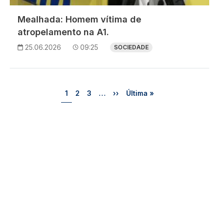
Mealhada: Homem vítima de
atropelamento na A1.
25.06.2026
09:25
SOCIEDADE
Paginação
Página
Página
Página
Próxima página
Última página
1
2
3
…
››
Última »