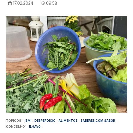
17.02.2024
09:58
Imagem
TÓPICOS
BMI
DESPERDICIO
ALIMENTOS
SABERES COM SABOR
CONCELHO
ÍLHAVO