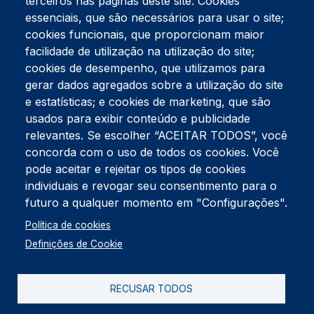
terceiros nas páginas deste site: Cookies
essenciais, que são necessários para usar o site;
cookies funcionais, que proporcionam maior
facilidade de utilização na utilização do site;
Tel:
234 390 100
Fax:
234 390 100
cookies de desempenho, que utilizamos para
Endereço Postal
gerar dados agregados sobre a utilização do site
Apartado 42
e estatísticas; e cookies de marketing, que são
Rua Gil Eanes 31
usados para exibir conteúdo e publicidade
3834-908 Gafanha da Nazaré
relevantes. Se escolher “ACEITAR TODOS”, você
concorda com o uso de todos os cookies. Você
Estúdios
pode aceitar e rejeitar os tipos de cookies
Rua Prior Guerra
Edifício do Centro Cultural da Gafanha da Nazaré
individuais e revogar seu consentimento para o
3830-556 Gafanha da Nazaré
futuro a qualquer momento em "Configurações".
Rodapé
Política de cookies
Cookies
Política de Privacidade
Definições de Cookie
Livro de reclamações
RECUSAR TODOS