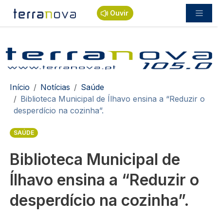
Passar para o conteúdo principal
Ouvir
Navegação estrutural
Início
Notícias
Saúde
Biblioteca Municipal de Ílhavo ensina a “Reduzir o
desperdício na cozinha”.
SAÚDE
Biblioteca Municipal de
Ílhavo ensina a “Reduzir o
desperdício na cozinha”.