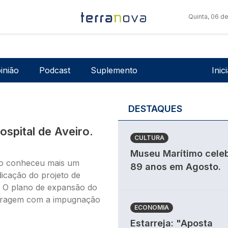
Quinta, 06 d
Men
inião
Podcast
Suplemento
Inic
DESTAQUES
spital de Aveiro.
CULTURA
Museu Marítimo cele
rio conheceu mais um
89 anos em Agosto.
dicação do projeto de
e. O plano de expansão do
aragem com a impugnação
ECONOMIA
Estarreja: "Aposta