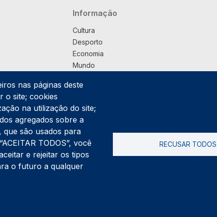
Navegação principal
Informação
Cultura
Desporto
Economia
Mundo
Música
eiros nas páginas deste
País
 o site; cookies
Política
ação na utilização do site;
Praça
ados agregados sobre a
Pub
ng, que são usados para
Saúde
er “ACEITAR TODOS”, você
RECUSAR TODOS
Sociedade
itar e rejeitar os tipos
Rodapé
ara o futuro a qualquer
Cookies
Polí