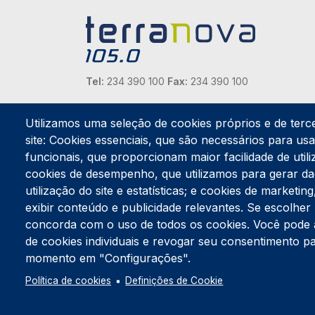
Tel:
234 390 100
Fax:
234 390 100
Endereço Postal
Apartado 42
Utilizamos uma seleção de cookies próprios e de terc
Rua Gil Eanes 31
site: Cookies essenciais, que são necessários para usar
3834-908 Gafanha da Nazaré
funcionais, que proporcionam maior facilidade de utiliz
cookies de desempenho, que utilizamos para gerar d
Estúdios
utilização do site e estatísticas; e cookies de marketi
Rua Prior Guerra
exibir conteúdo e publicidade relevantes. Se escolh
Edifício do Centro Cultural da Gafanha da Nazaré
3830-556 Gafanha da Nazaré
concorda com o uso de todos os cookies. Você pode ace
de cookies individuais e revogar seu consentimento p
momento em "Configurações".
Política de cookies
Definições de Cookie