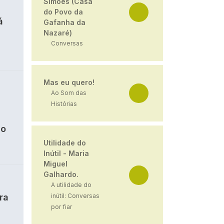
Simões (Casa
do Povo da
á
Gafanha da
Nazaré)
Conversas
Mas eu quero!
Ao Som das
Histórias
ão
Utilidade do
Inútil - Maria
Miguel
Galhardo.
A utilidade do
ra
inútil: Conversas
por fiar