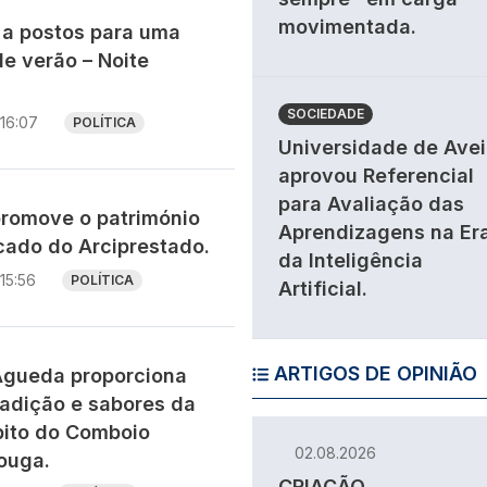
movimentada.
 a postos para uma
e verão – Noite
SOCIEDADE
16:07
POLÍTICA
Universidade de Avei
aprovou Referencial
para Avaliação das
promove o património
Aprendizagens na Er
icado do Arciprestado.
da Inteligência
15:56
POLÍTICA
Artificial.
ARTIGOS DE OPINIÃO
Águeda proporciona
radição e sabores da
bito do Comboio
02.08.2026
ouga.
CRIAÇÃO