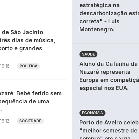
estratégica na
descarbonização est
correta" - Luís
Montenegro.
s de São Jacinto
três dias de música,
porto e grandes
SAÚDE
Aluno da Gafanha da
16:16
POLÍTICA
Nazaré representa
Europa em competiç
espacial nos EUA.
zaré: Bebé ferido sem
sequência de uma
.
ECONOMIA
16:12
SOCIEDADE
Porto de Aveiro celeb
"melhor semestre de
sempre" em carga