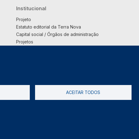
Institucional
Projeto
Estatuto editorial da Terra Nova
Capital social / Órgãos de administração
Projetos
Opinião
Podcast
Suplemento
ACEITAR TODOS
tica de Privacidade
Livro de reclamações
2026 @ Informação de Copyright