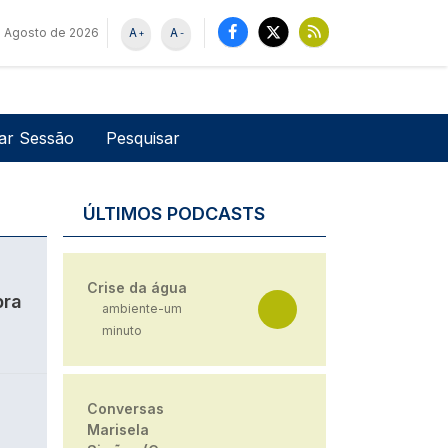
e Agosto de 2026
A
A
+
-
u de utilizador
Pesquisar
iar Sessão
ÚLTIMOS PODCASTS
Crise da água
bra
ambiente-um
minuto
Conversas
Marisela