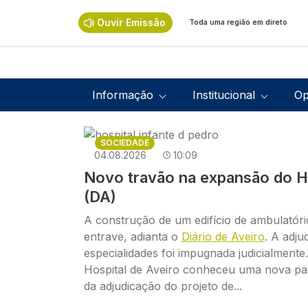
Passar para o conteúdo principal
Ouvir Emissão
Toda uma região em direto
Navegação principal
Informação
Institucional
Op
Imagem
SOCIEDADE
04.08.2026
10:09
Novo travão na expansão do Ho
(DA)
A construção de um edifício de ambulató
entrave, adianta o
Diário de Aveiro
. A adju
especialidades foi impugnada judicialment
Hospital de Aveiro conheceu uma nova p
da adjudicação do projeto de...