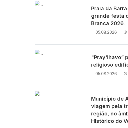
Imagem
Praia da Barra
grande festa d
Branca 2026.
05.08.2026
Imagem
"Pray'lhavo” 
religioso edif
05.08.2026
Imagem
Município de 
viagem pela t
região, no âm
Histórico do V