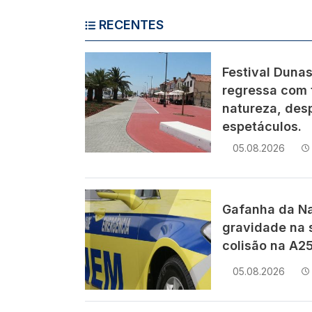
RECENTES
Imagem
Festival Duna
regressa com 
natureza, des
espetáculos.
05.08.2026
Imagem
Gafanha da Na
gravidade na 
colisão na A25
05.08.2026