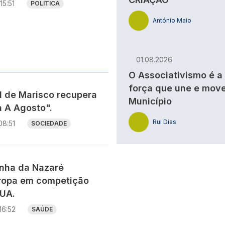
15:51
POLÍTICA
António Maio
s
01.08.2026
O Associativismo é a
força que une e move
al de Marisco recupera
Município
a A Agosto".
Rui Dias
08:51
SOCIEDADE
nha da Nazaré
ropa em competição
EUA.
16:52
SAÚDE