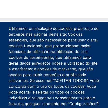
Utilizamos uma seleção de cookies próprios e de
terceiros nas páginas deste site: Cookies
essenciais, que são necessários para usar o site;
cookies funcionais, que proporcionam maior
facilidade de utilização na utilização do site;
Tel:
234 390 100
Fax:
234 390 100
cookies de desempenho, que utilizamos para
gerar dados agregados sobre a utilização do site
Endereço Postal
Apartado 42
e estatísticas; e cookies de marketing, que são
Rua Gil Eanes 31
usados para exibir conteúdo e publicidade
3834-908 Gafanha da Nazaré
relevantes. Se escolher “ACEITAR TODOS”, você
concorda com o uso de todos os cookies. Você
Estúdios
pode aceitar e rejeitar os tipos de cookies
Rua Prior Guerra
Edifício do Centro Cultural da Gafanha da Nazaré
individuais e revogar seu consentimento para o
3830-556 Gafanha da Nazaré
futuro a qualquer momento em "Configurações".