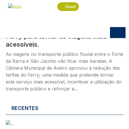
Passar para o conteúdo principal
Imagem
Ouvir
POLÍTICA
07.08.2026
10:10
Câmara Municipal reduz tarifas do
Ferry para tornar as viagens mais
acessíveis.
As viagens no transporte público fluvial entre o Forte
da Barra e São Jacinto vão ficar mais baratas. A
Câmara Municipal de Aveiro aprovou a redução das
tarifas do Ferry, uma medida que pretende tornar
este serviço mais acessível, incentivar a utilização do
transporte público e reforçar a...
RECENTES
Imagem