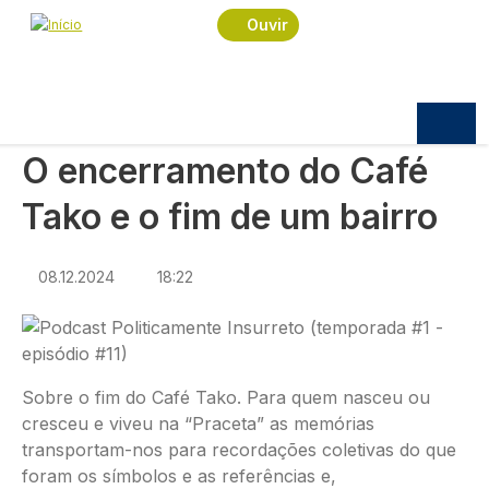
Navegação estrutural
Passar para o conteúdo principal
Início
Opinião
Ouvir
O encerramento do Café Tako e o fim de um
bairro
ARTIGO DE OPINIÃO
O encerramento do Café
Tako e o fim de um bairro
08.12.2024
18:22
Sobre o fim do Café Tako. Para quem nasceu ou
cresceu e viveu na “Praceta” as memórias
transportam-nos para recordações coletivas do que
foram os símbolos e as referências e,