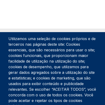
Utilizamos uma seleção de cookies próprios e de
terceiros nas páginas deste site: Cookies
essenciais, que são necessários para usar o site;
cookies funcionais, que proporcionam maior
facilidade de utilização na utilização do site;
Tel:
234 390 100
Fax:
234 390 100
cookies de desempenho, que utilizamos para
Endereço Postal
gerar dados agregados sobre a utilização do site
Apartado 42
e estatísticas; e cookies de marketing, que são
Rua Gil Eanes 31
usados para exibir conteúdo e publicidade
3834-908 Gafanha da Nazaré
relevantes. Se escolher “ACEITAR TODOS”, você
concorda com o uso de todos os cookies. Você
Estúdios
pode aceitar e rejeitar os tipos de cookies
Rua Prior Guerra