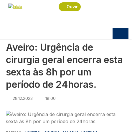
Navegação estrutural
Passar para o conteúdo principal
Início
Notícias
Sociedade
Ouvir
Aveiro: Urgência de cirurgia geral encerra esta
sexta às 8h por um período de 24horas.
SOCIEDADE
Aveiro: Urgência de
cirurgia geral encerra esta
sexta às 8h por um
período de 24horas.
28.12.2023
18:00
Imagem