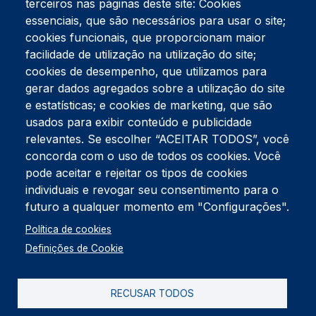
terceiros nas páginas deste site: Cookies
essenciais, que são necessários para usar o site;
cookies funcionais, que proporcionam maior
facilidade de utilização na utilização do site;
Tel:
234 390 100
Fax:
234 390 100
cookies de desempenho, que utilizamos para
Endereço Postal
gerar dados agregados sobre a utilização do site
Apartado 42
e estatísticas; e cookies de marketing, que são
Rua Gil Eanes 31
usados para exibir conteúdo e publicidade
3834-908 Gafanha da Nazaré
relevantes. Se escolher “ACEITAR TODOS”, você
concorda com o uso de todos os cookies. Você
Estúdios
pode aceitar e rejeitar os tipos de cookies
Rua Prior Guerra
Edifício do Centro Cultural da Gafanha da Nazaré
individuais e revogar seu consentimento para o
3830-556 Gafanha da Nazaré
futuro a qualquer momento em "Configurações".
Rodapé
Política de cookies
Cookies
Política de Privacidade
Definições de Cookie
Livro de reclamações
RECUSAR TODOS