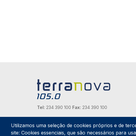
Tel:
234 390 100
Fax:
234 390 100
Endereço Postal
Apartado 42
Utilizamos uma seleção de cookies próprios e de terc
Rua Gil Eanes 31
site: Cookies essenciais, que são necessários para usar