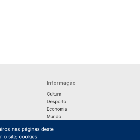
Navegação principal
Informação
Cultura
Desporto
Economia
Mundo
Música
eiros nas páginas deste
País
 o site; cookies
Política