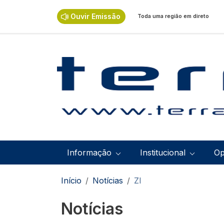
Passar para o conteúdo principal
Ouvir Emissão
Toda uma região em direto
Navegação principal
Informação
Institucional
Op
Navegação estrutural
Início
Notícias
ZI
Notícias