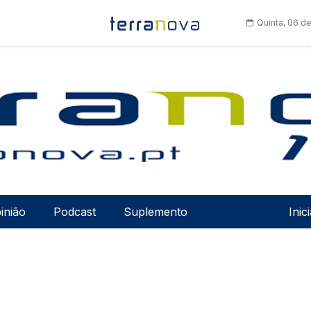
Quinta, 06 d
Men
inião
Podcast
Suplemento
Inic