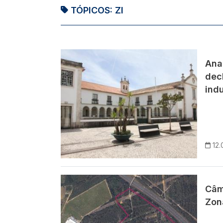
TÓPICOS:
ZI
Imagem
Anad
dec
indu
12.
Imagem
Câma
Zona