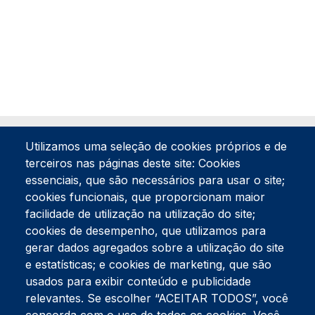
Utilizamos uma seleção de cookies próprios e de
terceiros nas páginas deste site: Cookies
essenciais, que são necessários para usar o site;
cookies funcionais, que proporcionam maior
facilidade de utilização na utilização do site;
Tel:
234 390 100
Fax:
234 390 100
cookies de desempenho, que utilizamos para
Endereço Postal
gerar dados agregados sobre a utilização do site
Apartado 42
e estatísticas; e cookies de marketing, que são
Rua Gil Eanes 31
usados para exibir conteúdo e publicidade
3834-908 Gafanha da Nazaré
relevantes. Se escolher “ACEITAR TODOS”, você