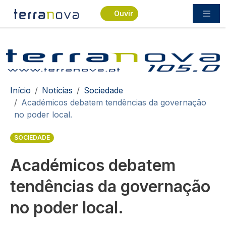
Passar para o conteúdo principal
Ouvir
Navegação estrutural
Início
Notícias
Sociedade
Académicos debatem tendências da governação
no poder local.
SOCIEDADE
Académicos debatem
tendências da governação
no poder local.