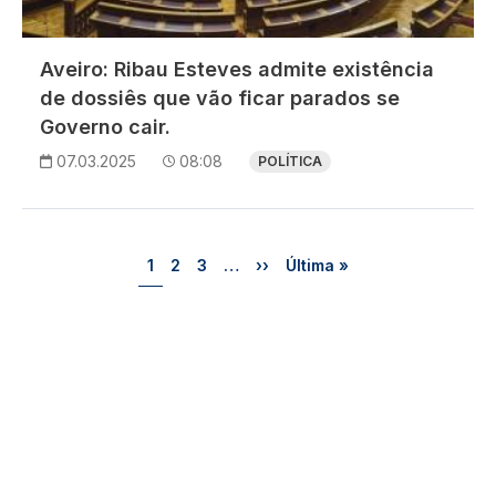
Aveiro: Ribau Esteves admite existência
de dossiês que vão ficar parados se
Governo cair.
07.03.2025
08:08
POLÍTICA
Paginação
Página
Página
Página
Próxima página
Última página
1
2
3
…
››
Última »