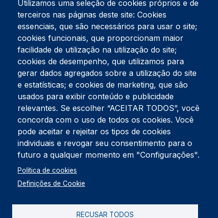
Utilizamos uma seleção de cookies próprios e de
terceiros nas páginas deste site: Cookies
essenciais, que são necessários para usar o site;
cookies funcionais, que proporcionam maior
facilidade de utilização na utilização do site;
Tel:
234 390 100
Fax:
234 390 100
cookies de desempenho, que utilizamos para
Endereço Postal
gerar dados agregados sobre a utilização do site
Apartado 42
e estatísticas; e cookies de marketing, que são
Rua Gil Eanes 31
usados para exibir conteúdo e publicidade
3834-908 Gafanha da Nazaré
relevantes. Se escolher “ACEITAR TODOS”, você
concorda com o uso de todos os cookies. Você
Estúdios
pode aceitar e rejeitar os tipos de cookies
Rua Prior Guerra
Edifício do Centro Cultural da Gafanha da Nazaré
individuais e revogar seu consentimento para o
3830-556 Gafanha da Nazaré
futuro a qualquer momento em "Configurações".
Rodapé
Política de cookies
Cookies
Política de Privacidade
Definições de Cookie
Livro de reclamações
RECUSAR TODOS