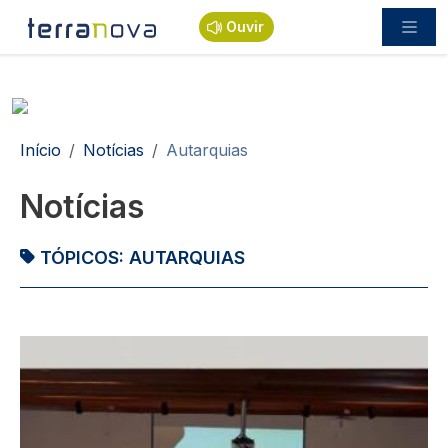
Passar para o conteúdo principal
Ouvir
Navegação estrutural
Início
Notícias
Autarquias
Notícias
TÓPICOS:
AUTARQUIAS
Imagem