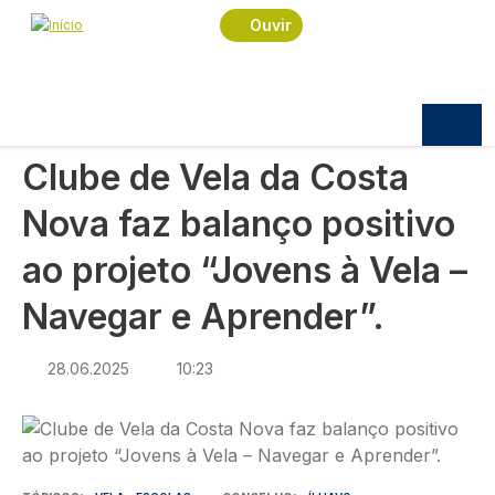
Navegação estrutural
Passar para o conteúdo principal
Início
Notícias
Praça
Ouvir
Clube de Vela da Costa Nova faz balanço positivo
ao projeto “Jovens à Vela – Navegar e Aprender”.
PRAÇA
Clube de Vela da Costa
Nova faz balanço positivo
ao projeto “Jovens à Vela –
Navegar e Aprender”.
28.06.2025
10:23
Imagem