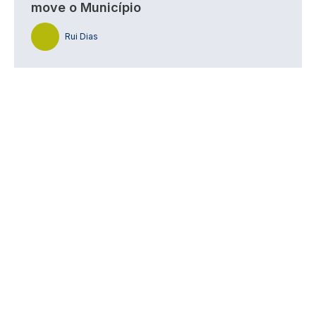
move o Município
Rui Dias