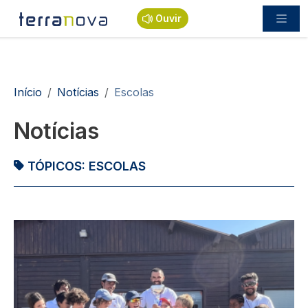
Passar para o conteúdo principal
Ouvir
Navegação estrutural
Início
Notícias
Escolas
Notícias
TÓPICOS:
ESCOLAS
Imagem