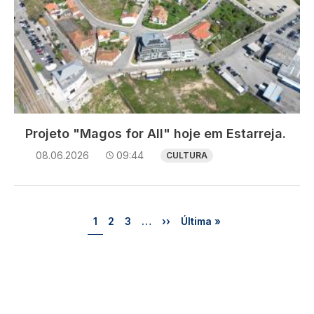
Projeto "Magos for All" hoje em Estarreja.
08.06.2026
09:44
CULTURA
Paginação
Página
Página
Página
Próxima página
Última página
1
2
3
…
››
Última »