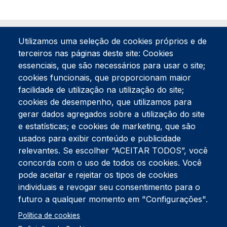
Utilizamos uma seleção de cookies próprios e de
terceiros nas páginas deste site: Cookies
essenciais, que são necessários para usar o site;
cookies funcionais, que proporcionam maior
facilidade de utilização na utilização do site;
Tel:
234 390 100
Fax:
234 390 100
cookies de desempenho, que utilizamos para
gerar dados agregados sobre a utilização do site
Endereço Postal
Apartado 42
e estatísticas; e cookies de marketing, que são
Rua Gil Eanes 31
usados para exibir conteúdo e publicidade
3834-908 Gafanha da Nazaré
relevantes. Se escolher “ACEITAR TODOS”, você
concorda com o uso de todos os cookies. Você
Estúdios
pode aceitar e rejeitar os tipos de cookies
Rua Prior Guerra
Edifício do Centro Cultural da Gafanha da Nazaré
individuais e revogar seu consentimento para o
3830-556 Gafanha da Nazaré
futuro a qualquer momento em "Configurações".
Rodapé
Política de cookies
Cookies
Política de Privacidade