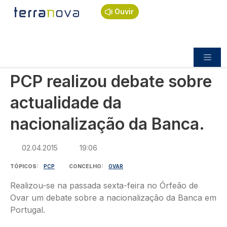
Navegação estrutural
Passar para o conteúdo principal
Início
Notícias
Política
Ouvir
PCP realizou debate sobre actualidade da
nacionalização da Banca.
POLÍTICA
PCP realizou debate sobre
actualidade da
nacionalização da Banca.
02.04.2015
19:06
TÓPICOS
PCP
CONCELHO
OVAR
Realizou-se na passada sexta-feira no Órfeão de
Ovar um debate sobre a nacionalização da Banca em
Portugal.