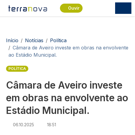
Passar para o conteúdo principal
Ouvir
Navegação estrutural
Início
Notícias
Política
Câmara de Aveiro investe em obras na envolvente
ao Estádio Municipal.
POLÍTICA
Câmara de Aveiro investe
em obras na envolvente ao
Estádio Municipal.
06.10.2025
18:51