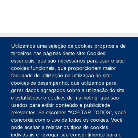
Utilizamos uma seleção de cookies próprios e de
terceiros nas páginas deste site: Cookies
essenciais, que são necessários para usar o site;
cookies funcionais, que proporcionam maior
facilidade de utilização na utilização do site;
Tel:
234 390 100
Fax:
234 390 100
cookies de desempenho, que utilizamos para
gerar dados agregados sobre a utilização do site
Endereço Postal
Apartado 42
e estatísticas; e cookies de marketing, que são
Rua Gil Eanes 31
usados para exibir conteúdo e publicidade
3834-908 Gafanha da Nazaré
relevantes. Se escolher “ACEITAR TODOS”, você
concorda com o uso de todos os cookies. Você
Estúdios
pode aceitar e rejeitar os tipos de cookies
Rua Prior Guerra
Edifício do Centro Cultural da Gafanha da Nazaré
individuais e revogar seu consentimento para o