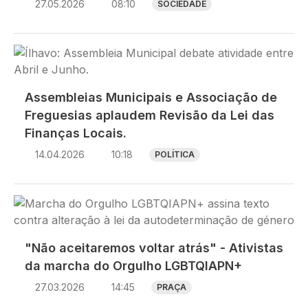
27.05.2026
08:10
SOCIEDADE
Imagem
Assembleias Municipais e Associação de
Freguesias aplaudem Revisão da Lei das
Finanças Locais.
14.04.2026
10:18
POLÍTICA
Imagem
"Não aceitaremos voltar atrás" - Ativistas
da marcha do Orgulho LGBTQIAPN+
27.03.2026
14:45
PRAÇA