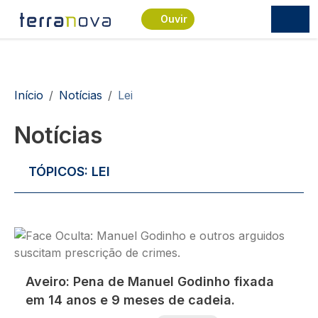
Passar para o conteúdo principal
Ouvir
Navegação estrutural
Início
Notícias
Lei
Notícias
TÓPICOS:
LEI
Imagem
Aveiro: Pena de Manuel Godinho fixada
em 14 anos e 9 meses de cadeia.