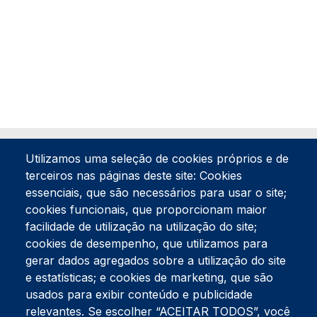
Utilizamos uma seleção de cookies próprios e de
terceiros nas páginas deste site: Cookies
essenciais, que são necessários para usar o site;
cookies funcionais, que proporcionam maior
facilidade de utilização na utilização do site;
Tel:
234 390 100
Fax:
234 390 100
cookies de desempenho, que utilizamos para
Endereço Postal
gerar dados agregados sobre a utilização do site
Apartado 42
e estatísticas; e cookies de marketing, que são
Rua Gil Eanes 31
usados para exibir conteúdo e publicidade
3834-908 Gafanha da Nazaré
relevantes. Se escolher “ACEITAR TODOS”, você