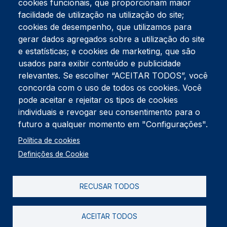
cookies funcionais, que proporcionam maior
facilidade de utilização na utilização do site;
Tel:
234 390 100
Fax:
234 390 100
cookies de desempenho, que utilizamos para
Endereço Postal
gerar dados agregados sobre a utilização do site
Apartado 42
e estatísticas; e cookies de marketing, que são
Rua Gil Eanes 31
usados para exibir conteúdo e publicidade
3834-908 Gafanha da Nazaré
relevantes. Se escolher “ACEITAR TODOS”, você
concorda com o uso de todos os cookies. Você
Estúdios
pode aceitar e rejeitar os tipos de cookies
Rua Prior Guerra
Edifício do Centro Cultural da Gafanha da Nazaré
individuais e revogar seu consentimento para o
3830-556 Gafanha da Nazaré
futuro a qualquer momento em "Configurações".
Rodapé
Política de cookies
Cookies
Política de Privacidade
Definições de Cookie
Livro de reclamações
RECUSAR TODOS
2026 @ Informação de Copyright
ACEITAR TODOS