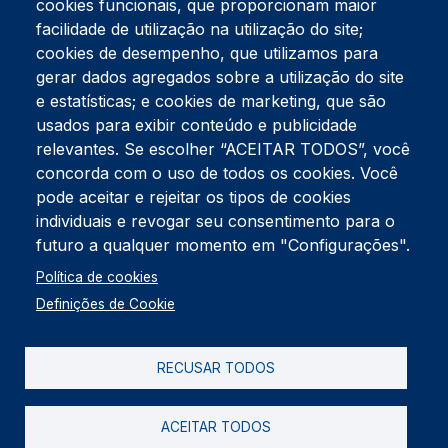
cookies funcionais, que proporcionam maior
facilidade de utilização na utilização do site;
Tel:
234 390 100
Fax:
234 390 100
cookies de desempenho, que utilizamos para
Endereço Postal
gerar dados agregados sobre a utilização do site
Apartado 42
e estatísticas; e cookies de marketing, que são
Rua Gil Eanes 31
usados para exibir conteúdo e publicidade
3834-908 Gafanha da Nazaré
relevantes. Se escolher “ACEITAR TODOS”, você
concorda com o uso de todos os cookies. Você
Estúdios
pode aceitar e rejeitar os tipos de cookies
Rua Prior Guerra
Edifício do Centro Cultural da Gafanha da Nazaré
individuais e revogar seu consentimento para o
3830-556 Gafanha da Nazaré
futuro a qualquer momento em "Configurações".
Rodapé
Política de cookies
Cookies
Política de Privacidade
Definições de Cookie
Livro de reclamações
RECUSAR TODOS
2026 @ Informação de Copyright
ACEITAR TODOS