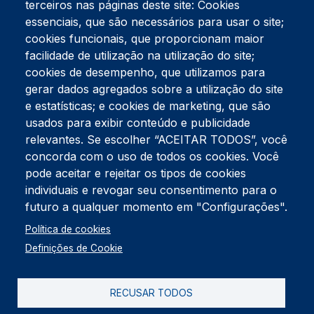
terceiros nas páginas deste site: Cookies
essenciais, que são necessários para usar o site;
cookies funcionais, que proporcionam maior
facilidade de utilização na utilização do site;
Tel:
234 390 100
Fax:
234 390 100
cookies de desempenho, que utilizamos para
Endereço Postal
gerar dados agregados sobre a utilização do site
Apartado 42
e estatísticas; e cookies de marketing, que são
Rua Gil Eanes 31
usados para exibir conteúdo e publicidade
3834-908 Gafanha da Nazaré
relevantes. Se escolher “ACEITAR TODOS”, você
concorda com o uso de todos os cookies. Você
Estúdios
pode aceitar e rejeitar os tipos de cookies
Rua Prior Guerra
Edifício do Centro Cultural da Gafanha da Nazaré
individuais e revogar seu consentimento para o
3830-556 Gafanha da Nazaré
futuro a qualquer momento em "Configurações".
Rodapé
Política de cookies
Cookies
Política de Privacidade
Definições de Cookie
Livro de reclamações
RECUSAR TODOS