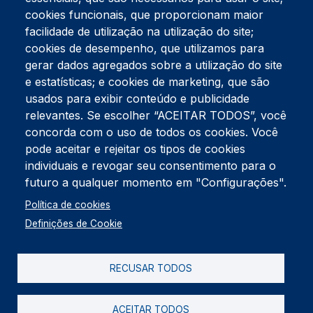
cookies funcionais, que proporcionam maior
facilidade de utilização na utilização do site;
Tel:
234 390 100
Fax:
234 390 100
cookies de desempenho, que utilizamos para
Endereço Postal
gerar dados agregados sobre a utilização do site
Apartado 42
e estatísticas; e cookies de marketing, que são
Rua Gil Eanes 31
usados para exibir conteúdo e publicidade
3834-908 Gafanha da Nazaré
relevantes. Se escolher “ACEITAR TODOS”, você
concorda com o uso de todos os cookies. Você
Estúdios
pode aceitar e rejeitar os tipos de cookies
Rua Prior Guerra
Edifício do Centro Cultural da Gafanha da Nazaré
individuais e revogar seu consentimento para o
3830-556 Gafanha da Nazaré
futuro a qualquer momento em "Configurações".
Rodapé
Política de cookies
Cookies
Política de Privacidade
Definições de Cookie
Livro de reclamações
RECUSAR TODOS
2026 @ Informação de Copyright
ACEITAR TODOS