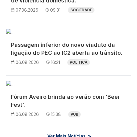
de violência doméstica.
07.08.2026
09:31
SOCIEDADE
Imagem
Passagem inferior do novo viaduto da
ligação do PEC ao IC2 aberta ao trânsito.
06.08.2026
16:21
POLÍTICA
Imagem
Fórum Aveiro brinda ao verão com 'Beer
Fest'.
06.08.2026
15:38
PUB
Ver Mais Notícias