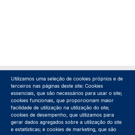
Utilizamos uma seleção de cookies próprios e de
terceiros nas páginas deste site: Cookies
essenciais, que são necessários para usar o site;
cookies funcionais, que proporcionam maior
facilidade de utilização na utilização do site;
Tel:
234 390 100
Fax:
234 390 100
cookies de desempenho, que utilizamos para
Endereço Postal
gerar dados agregados sobre a utilização do site
Apartado 42
e estatísticas; e cookies de marketing, que são
Rua Gil Eanes 31